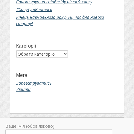
Списки груп на співбесіду після 9 класу
#ХочуТутВчитись
Кінець навчального року? Ні, час для нового
старту!
Категорії
Категорії
Мета
Зареєструватись
Увійти
Ваше ім'я (обов'язково)