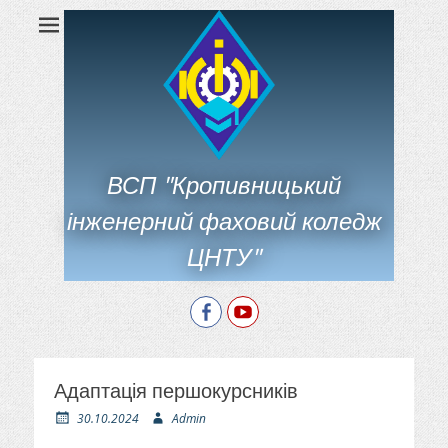
ВСП "Кропивницький
інженерний фаховий коледж
ЦНТУ"
Facebook
YouTube
Адаптація першокурсників
О
А
30.10.2024
Admin
п
в