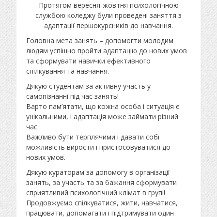
у
т
Протягом вересня-жовтня психологічною
б
о
службою коледжу були проведені заняття з
л
р
адаптації першокурсників до навчання.
і
к
Головна мета занять – допомогти молодим
о
людям успішно пройти адаптацію до нових умов
в
та сформувати навички ефективного
а
спілкування та навчання.
н
о
Дякую студентам за активну участь у
самопізнанні під час занять!
Варто пам’ятати, що кожна особа і ситуація є
унікальними, і адаптація може займати різний
час.
Важливо бути терплячими і давати собі
можливість вирости і пристосовуватися до
нових умов.
Дякую кураторам за допомогу в організації
занять, за участь та за бажання сформувати
сприятливий психологічний клімат в групі!
Продовжуємо спілкуватися, жити, навчатися,
працювати, допомагати і підтримувати один