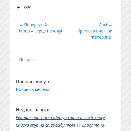
Р
Події
о
з
д
Навігація
← Попередній
Далі →
і
Минулий
Мова – серце народу!
Наступний
Прем’єра вистави
записів
л
пост
пост:
“Катерина”
и
Пошук:
Про нас пишуть
Новини з мережі
Недавні записи
Рейтингові списки абітурієнтів після 9 класу
Списки груп на співбесіду після 11 класу та КР