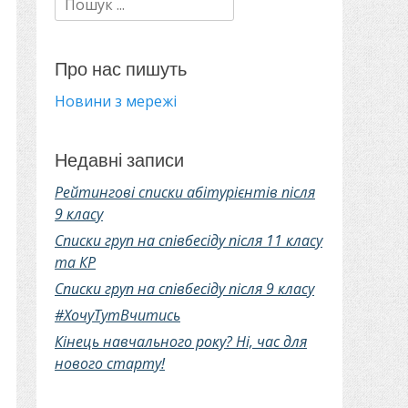
Про нас пишуть
Новини з мережі
Недавні записи
Рейтингові списки абітурієнтів після
9 класу
Списки груп на співбесіду після 11 класу
та КР
Списки груп на співбесіду після 9 класу
#ХочуТутВчитись
Кінець навчального року? Ні, час для
нового старту!