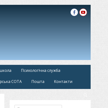
Facebook
YouTube
 школа
Психологічна служба
рська СОТА
Пошта
Контакти
Search
Пошук: