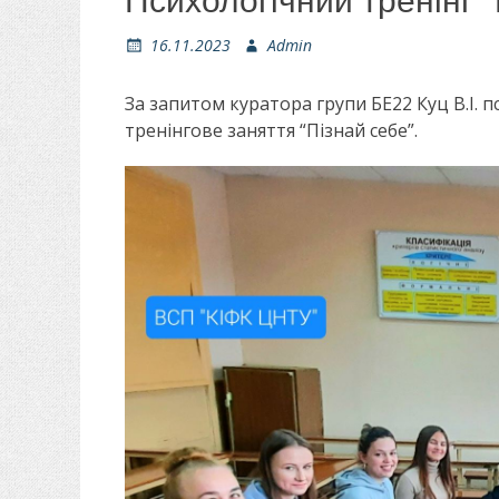
Психологічний тренінг “
О
16.11.2023
А
Admin
п
в
у
т
За запитом куратора групи БЕ22 Куц В.І.
б
о
тренінгове заняття “Пізнай себе”.
л
р
і
к
о
в
а
н
о