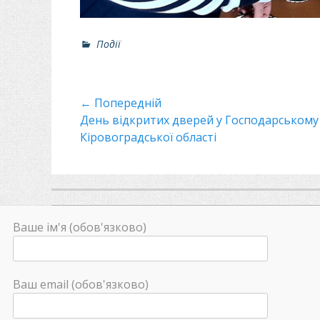
Р
Події
о
з
д
Навігація
← Попередній
і
л
Минулий
День відкритих дверей у Господарському 
записів
и
пост
Кіровоградської області
Ваше ім'я (обов'язково)
Ваш email (обов'язково)