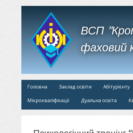
ВСП "Кро
фаховий 
Головне
Перейти
Головна
Заклад освіти
Абітурієнту
до
меню
Мікрокваліфікації
Дуальна освіта
К