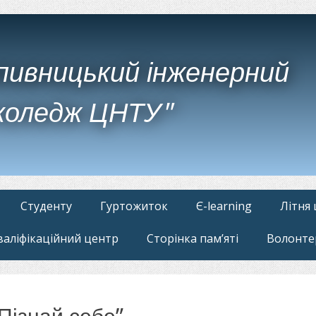
пивницький інженерний
коледж ЦНТУ"
Студенту
Гуртожиток
Є-learning
Літня
валіфікаційний центр
Сторінка пам’яті
Волонте