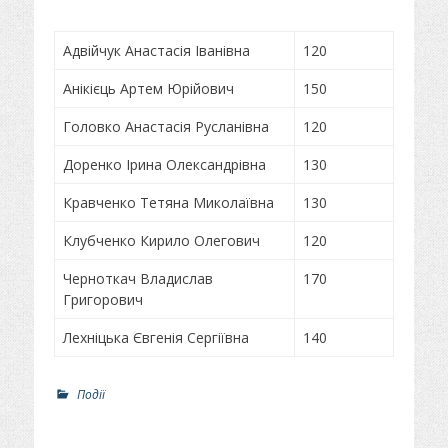
у
т
б
о
л
р
Адвійчук Анастасія Іванівна
120
і
к
Анікієць Артем Юрійович
150
о
в
Головко Анастасія Русланівна
120
а
н
Доренко Ірина Олександрівна
130
о
Кравченко Тетяна Миколаївна
130
Клубченко Кирило Олегович
120
Черноткач Владислав
170
Григорович
Лехніцька Євгенія Сергіївна
140
Р
Події
о
з
д