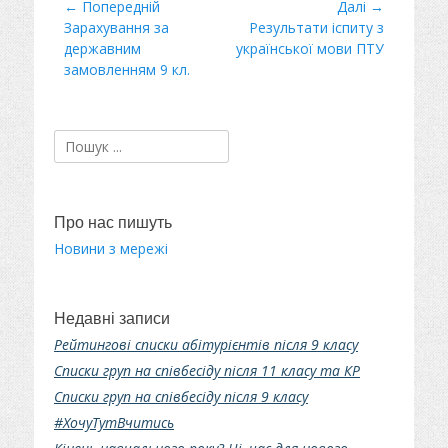
Навігація
← Попередній
Далі →
і
Минулий
Зарахування за
Наступний
Результати іспиту з
записів
л
пост
державним
пост:
української мови ПТУ
и
замовленням 9 кл.
Пошук:
Про нас пишуть
Новини з мережі
Недавні записи
Рейтингові списки абітурієнтів після 9 класу
Списки груп на співбесіду після 11 класу та КР
Списки груп на співбесіду після 9 класу
#ХочуТутВчитись