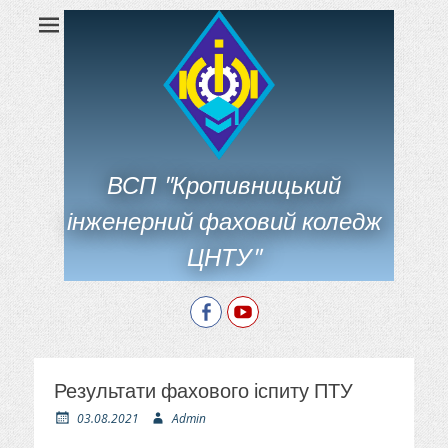
ВСП "Кропивницький
інженерний фаховий коледж
ЦНТУ"
Facebook
YouTube
Результати фахового іспиту ПТУ
О
А
03.08.2021
Admin
п
в