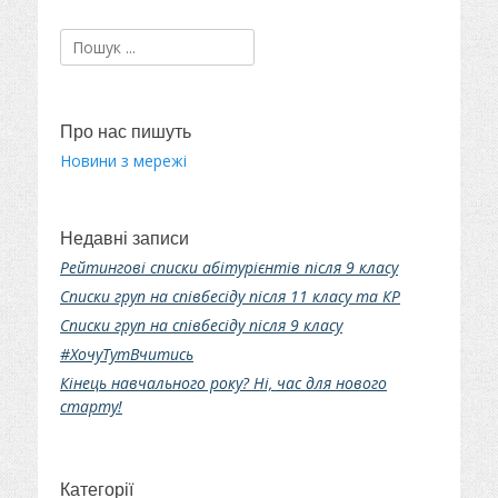
Пошук:
Про нас пишуть
Новини з мережі
Недавні записи
Рейтингові списки абітурієнтів після 9 класу
Списки груп на співбесіду після 11 класу та КР
Списки груп на співбесіду після 9 класу
#ХочуТутВчитись
Кінець навчального року? Ні, час для нового
старту!
Категорії