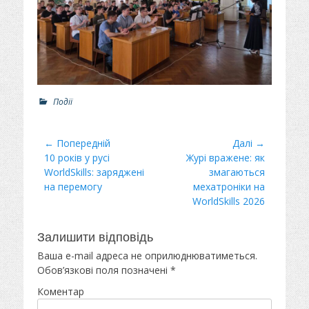
Р
Події
о
з
д
Навігація
← Попередній
Далі →
і
Минулий
10 років у русі
Наступний
Журі вражене: як
записів
л
пост
WorldSkills: заряджені
пост:
змагаються
и
на перемогу
мехатроніки на
WorldSkills 2026
Залишити відповідь
Ваша e-mail адреса не оприлюднюватиметься.
Обов’язкові поля позначені
*
Коментар