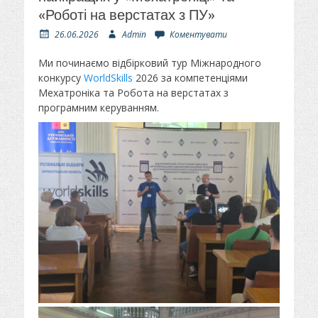
«Роботі на верстатах з ПУ»
О
А
26.06.2026
Admin
Коментувати
п
в
у
т
Ми починаємо відбірковий тур Міжнародного
б
о
конкурсу
WorldSkills
2026 за компетенціями
л
р
Мехатроніка та Робота на верстатах з
і
програмним керуванням.
к
о
в
а
н
о