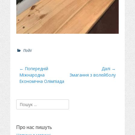
Р
Події
о
з
д
Навігація
← Попередній
Далі →
і
Минулий
Міжнародна
Наступний
Змагання з волейболу
записів
л
пост
Економічна Олімпіада
пост:
и
Пошук:
Про нас пишуть