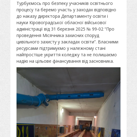
у
т
Турбуємось про безпеку учасників освітнього
б
о
процесу та беремо участь у заходах відповідно
л
р
до наказу директора Департаменту освіти і
і
науки Кіровоградської обласної військової
к
адміністрації від 31 березня 2025 № 99-02 “Про
о
в
проведення Місячника захисних споруд
а
цивільного захисту у закладах освіти”. Власними
н
ресурсами підтримуємо у належному стані
о
найпростіше укриття коледжу та не полишаємо
надію на цільове фінансування від засновника.