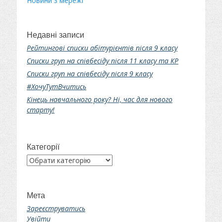
Новини з мережі
Недавні записи
Рейтингові списки абітурієнтів після 9 класу
Списки груп на співбесіду після 11 класу та КР
Списки груп на співбесіду після 9 класу
#ХочуТутВчитись
Кінець навчального року? Ні, час для нового
старту!
Категорії
Категорії
Мета
Зареєструватись
Увійти