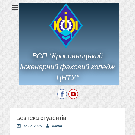
ВСП "Кропивницький
інженерний фаховий коледж
ЦНТУ"
Facebook
YouTube
Безпека студентів
О
А
14.04.2025
Admin
п
в