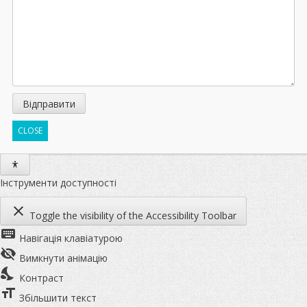
CLOSE
Інструменти доступності
close
Toggle the visibility of the Accessibility Toolbar
keyboard
Навігація клавіатурою
visibility_off
Вимкнути анімацію
nights_stay
Контраст
format_size
Збільшити текст