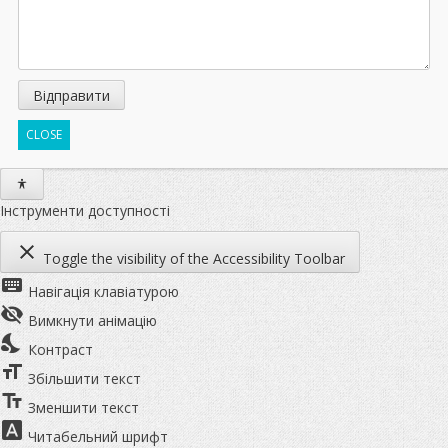
CLOSE
Інструменти доступності
close
Toggle the visibility of the Accessibility Toolbar
keyboard
Навігація клавіатурою
visibility_off
Вимкнути анімацію
nights_stay
Контраст
format_size
Збільшити текст
text_fields
Зменшити текст
font_download
Читабельний шрифт