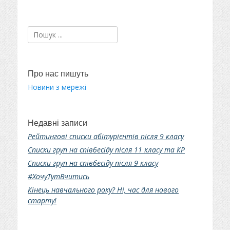
Пошук:
Про нас пишуть
Новини з мережі
Недавні записи
Рейтингові списки абітурієнтів після 9 класу
Списки груп на співбесіду після 11 класу та КР
Списки груп на співбесіду після 9 класу
#ХочуТутВчитись
Кінець навчального року? Ні, час для нового
старту!