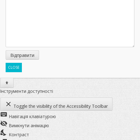
CLOSE
Інструменти доступності
close
Toggle the visibility of the Accessibility Toolbar
keyboard
Навігація клавіатурою
visibility_off
Вимкнути анімацію
nights_stay
Контраст