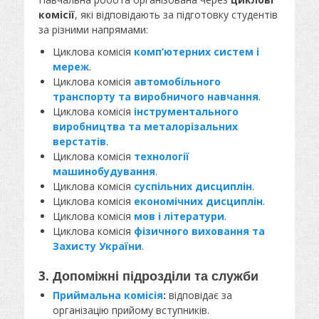
комісії
, які відповідають за підготовку студентів
за різними напрямами:
Циклова комісія
комп’ютерних систем і
мереж
.
Циклова комісія
автомобільного
транспорту та виробничого навчання
.
Циклова комісія
інструментального
виробництва та металорізальних
верстатів
.
Циклова комісія
технології
машинобудування
.
Циклова комісія
суспільних дисциплін
.
Циклова комісія
економічних дисциплін
.
Циклова комісія
мов і літератури
.
Циклова комісія
фізичного виховання та
Захисту України
.
3. Допоміжні підрозділи та служби
Приймальна комісія
:
відповідає за
організацію прийому вступників.