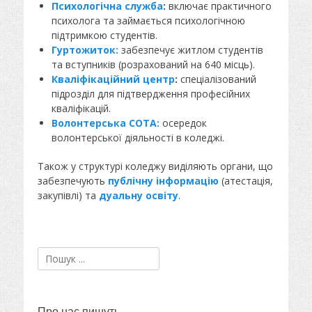
Психологічна служба
:
включає практичного
психолога та займається психологічною
підтримкою студентів.
Гуртожиток:
забезпечує житлом студентів
та вступників (розрахований на 640 місць).
Кваліфікаційний центр
:
спеціалізований
підрозділ для підтвердження професійних
кваліфікацій.
Волонтерська СОТА:
осередок
волонтерської діяльності в коледжі.
Також у структурі коледжу виділяють органи, що
забезпечують
публічну інформацію
(атестація,
закупівлі) та
дуальну освіту
.
Пошук:
Про нас пишуть