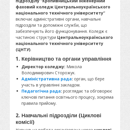
підрозділу “Кропивницький інженерний
фаховий коледж Центральноукраїнського
національного технічного університету”
включає адміністративні органи, навчальні
підрозділи та допоміжні служби, що
забезпечують його функціонування. Коледж є
частиною структури
Центральноукраїнського
національного технічного університету
(ЦНТУ)
.
1. Керівництво та органи управління
Директор коледжу:
Микола
Володимирович Сторожук.
Адміністративна рада
:
орган, що бере
участь в управлінні закладом.
Педагогічна рада
:
розглядає та обговорює
ключові питання освітнього процесу, зокрема
правила прийому.
2. Навчальні підрозділи (Циклові
комісії)
Навчальна робота організована через
циклові