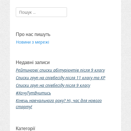
Пошук:
Про нас пишуть
Новини з мережі
Недавні записи
Рейтингові списки абітурієнтів після 9 класу
Списки груп на співбесіду після 11 класу та КР
Списки груп на співбесіду після 9 класу
#ХочуТутВчитись
Кінець навчального року? Ні, час для нового
старту!
Категорії