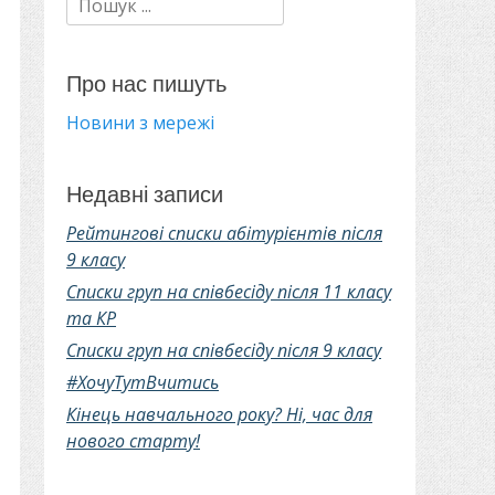
Про нас пишуть
Новини з мережі
Недавні записи
Рейтингові списки абітурієнтів після
9 класу
Списки груп на співбесіду після 11 класу
та КР
Списки груп на співбесіду після 9 класу
#ХочуТутВчитись
Кінець навчального року? Ні, час для
нового старту!