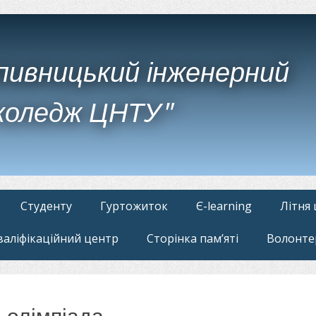
пивницький інженерний
коледж ЦНТУ"
Студенту
Гуртожиток
Є-learning
Літня
валіфікаційний центр
Сторінка пам’яті
Волонте