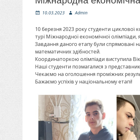
Міжнародна економічна
О
10.03.2023
А
Admin
п
в
у
т
10 березня 2023 року студенти циклової к
б
о
турі Міжнародної економічної олімпіади, я
л
р
Завдання даного етапу були спрямовані на
і
математичних здібностей.
к
о
Координаторкою олімпіади виступила Вік
в
Наші студенти позмагалися з представника
а
Чекаємо на оголошення проміжних резуль
н
Бажаємо успіхів у національному етапі!
о