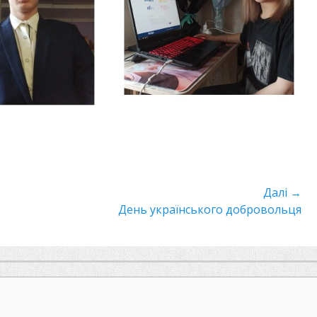
Далі →
Наступний
День українського добровольця
пост: