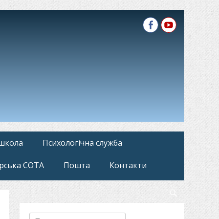
Facebook
YouTube
 школа
Психологічна служба
рська СОТА
Пошта
Контакти
Search
Пошук: