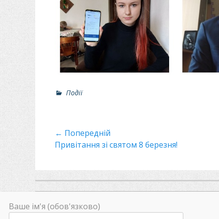
Р
Події
о
з
д
Навігація
← Попередній
і
л
Минулий
Привітання зі святом 8 березня!
записів
и
пост
Ваше ім'я (обов'язково)