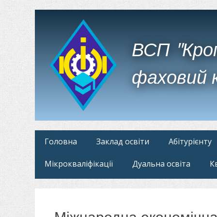
ВСП "Кро
фаховий 
Головне
Перейти
Головна
Заклад освіти
Абітурієнту
до
меню
Мікрокваліфікації
Дуальна освіта
К