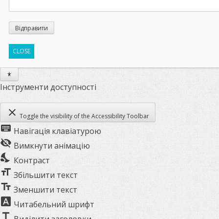
CLOSE
Інструменти доступності
close
Toggle the visibility of the Accessibility Toolbar
keyboard
Навігація клавіатурою
visibility_off
Вимкнути анімацію
nights_stay
Контраст
format_size
Збільшити текст
text_fields
Зменшити текст
font_download
Читабельний шрифт
title
Виділити заголовки