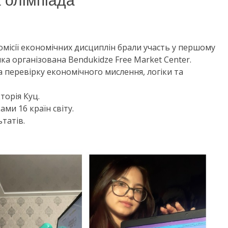
 олімпіада
омісії економічних дисциплін брали участь у першому
ка організована Bendukidze Free Market Center.
 перевірку економічного мислення, логіки та
торія Куц.
ми 16 країн світу.
татів.