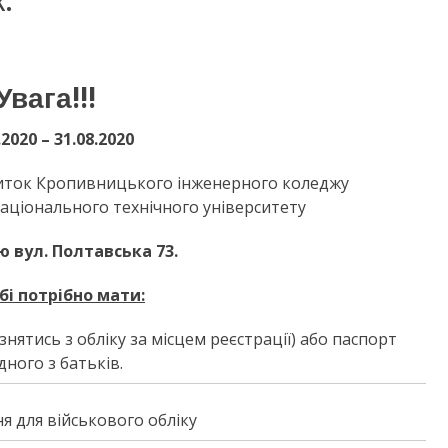
.
Увага!!!
.2020 – 31.08.20
20
житок Кропивницького інженерного коледжу
аціонального технічного університету
ю вул. Полтавська 73.
бі потрібно мати:
знятись з обліку за місцем реєстрації) або паспорт
дного з батьків.
я для військового обліку