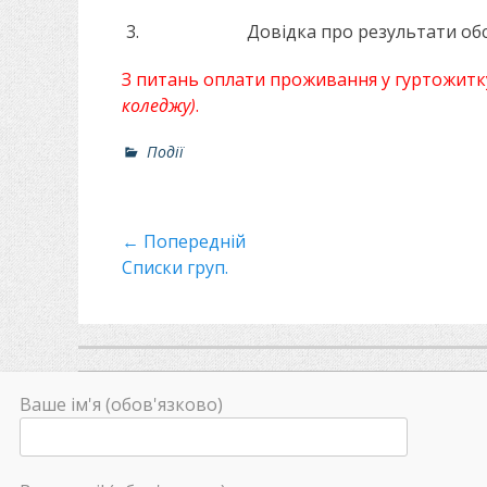
Довідка про результати обс
З питань оплати проживання у гуртожитк
коледжу)
.
Р
Події
о
з
д
Навігація
← Попередній
і
л
Минулий
Списки груп.
записів
и
пост
Ваше ім'я (обов'язково)