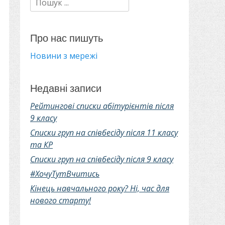
Про нас пишуть
Новини з мережі
Недавні записи
Рейтингові списки абітурієнтів після
9 класу
Списки груп на співбесіду після 11 класу
та КР
Списки груп на співбесіду після 9 класу
#ХочуТутВчитись
Кінець навчального року? Ні, час для
нового старту!