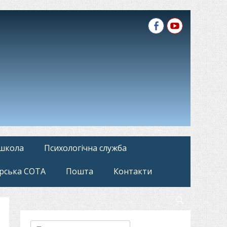
Facebook
YouTube
 школа
Психологічна служба
рська СОТА
Пошта
Контакти
Search
Пошук: