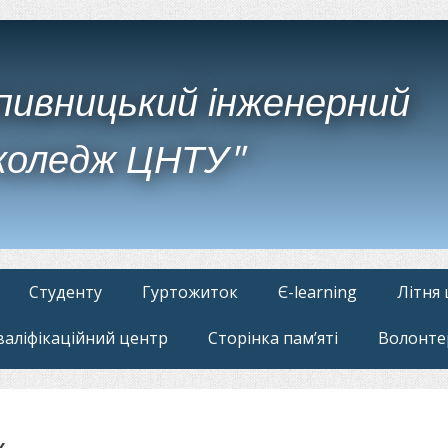
пивницький інженерний
коледж ЦНТУ"
Студенту
Гуртожиток
Є-learning
Літня
валіфікаційний центр
Сторінка пам’яті
Волонте