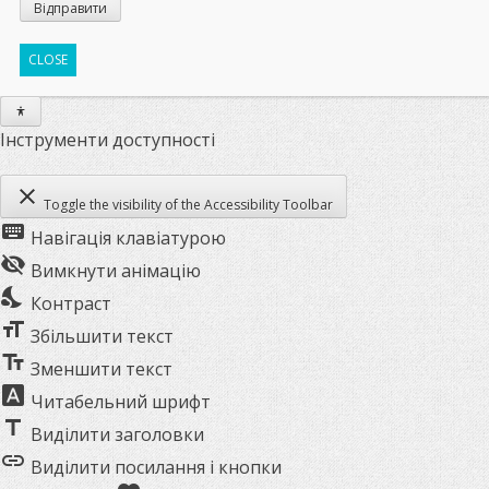
CLOSE
Інструменти доступності
close
Toggle the visibility of the Accessibility Toolbar
keyboard
Навігація клавіатурою
visibility_off
Вимкнути анімацію
nights_stay
Контраст
format_size
Збільшити текст
text_fields
Зменшити текст
font_download
Читабельний шрифт
title
Виділити заголовки
link
Виділити посилання і кнопки