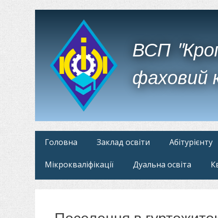
ВСП "Кро
фаховий 
Головне
Перейти
Головна
Заклад освіти
Абітурієнту
до
меню
Мікрокваліфікації
Дуальна освіта
К