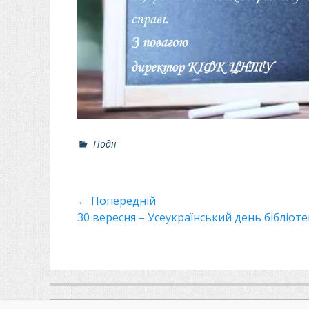
Р
Події
о
з
д
Навігація
← Попередній
і
л
Минулий
30 вересня – Усеукраїнський день бібліоте
записів
и
пост