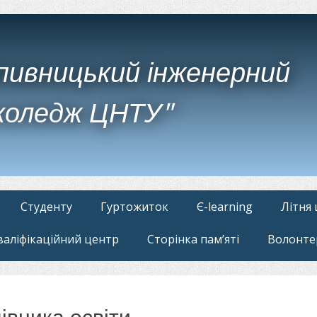
пивницький інженерний
коледж ЦНТУ"
Студенту
Гуртожиток
Є-learning
Літня
валіфікаційний центр
Сторінка пам’яті
Волонте