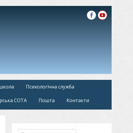
Facebook
YouTube
 школа
Психологічна служба
рська СОТА
Пошта
Контакти
Search
Пошук: