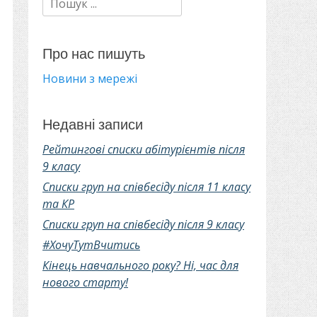
Про нас пишуть
Новини з мережі
Недавні записи
Рейтингові списки абітурієнтів після
9 класу
Списки груп на співбесіду після 11 класу
та КР
Списки груп на співбесіду після 9 класу
#ХочуТутВчитись
Кінець навчального року? Ні, час для
нового старту!