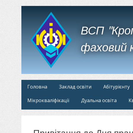
ВСП "Кро
фаховий 
Головне
Перейти
Головна
Заклад освіти
Абітурієнту
до
меню
Мікрокваліфікації
Дуальна освіта
К