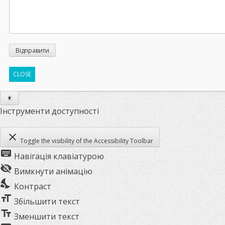
CLOSE
Інструменти доступності
close
Toggle the visibility of the Accessibility Toolbar
keyboard
Навігація клавіатурою
visibility_off
Вимкнути анімацію
nights_stay
Контраст
format_size
Збільшити текст
text_fields
Зменшити текст