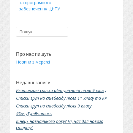
та програмного
забезпечення ЦНТУ
Пошук:
Про нас пишуть
Новини з мережі
Недавні записи
Рейтингові списки абітурієнтів після 9 класу
Списки груп на співбесіду після 11 класу та КР
Списки груп на співбесіду після 9 класу
#ХочуТутВчитись
Кінець навчального року? Ні, час для нового
старту!