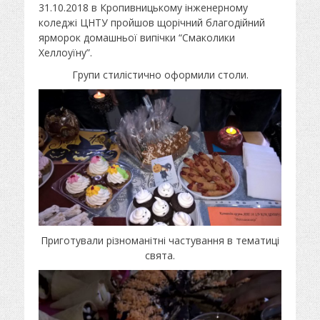
у
т
31.10.2018 в Кропивницькому інженерному
б
о
коледжі ЦНТУ пройшов щорічний благодійний
л
р
ярморок домашньої випічки “Смаколики
і
Хеллоуїну”.
к
о
Групи стилістично оформили столи.
в
а
н
о
Приготували різноманітні частування в тематиці
свята.