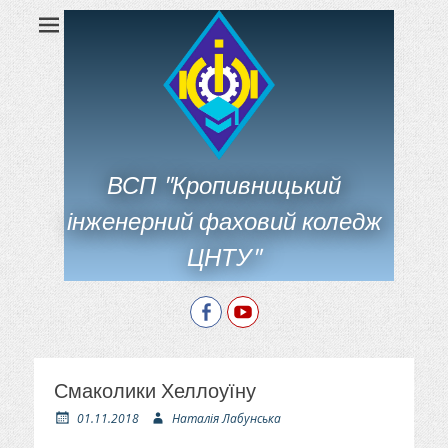
ВСП "Кропивницький
інженерний фаховий коледж
ЦНТУ"
Facebook
YouTube
Смаколики Хеллоуїну
О
А
01.11.2018
Наталія Лабунська
п
в