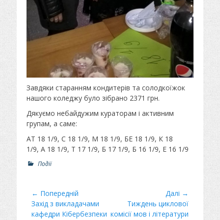
Завдяки старанням кондитерів та солодкоїжок
нашого коледжу було зібрано 2371 грн.
Дякуємо небайдужим кураторам і активним
групам, а саме:
АТ 18 1/9, С 18 1/9, М 18 1/9, БЕ 18 1/9, К 18
1/9, А 18 1/9, Т 17 1/9, Б 17 1/9, Б 16 1/9, Е 16 1/9
Р
Події
о
з
д
Навігація
← Попередній
Далі →
і
Минулий
Захід з викладачами
Наступний
Тиждень циклової
записів
л
пост
кафедри Кібербезпеки
пост:
комісії мов і літератури
и