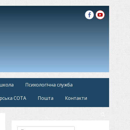
Facebook
YouTube
 школа
Психологічна служба
рська СОТА
Пошта
Контакти
Search
Пошук: