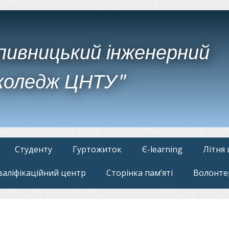
пивницький інженерний
коледж ЦНТУ"
Студенту
Гуртожиток
Є-learning
Літня
валіфікаційний центр
Сторінка пам’яті
Волонте