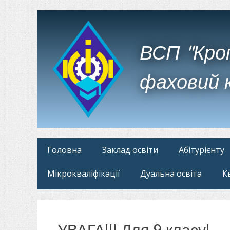
ВСП "Кро
фаховий 
Головне
Перейти
Головна
Заклад освіти
Абітурієнту
до
меню
Мікрокваліфікації
Дуальна освіта
К