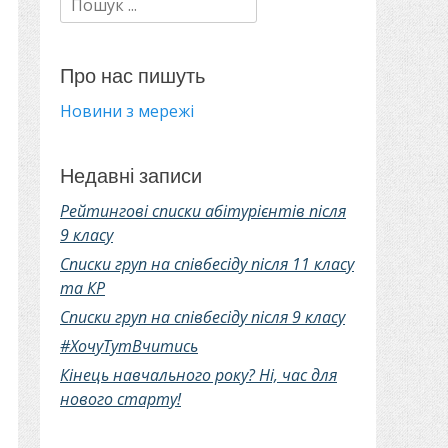
Про нас пишуть
Новини з мережі
Недавні записи
Рейтингові списки абітурієнтів після
9 класу
Списки груп на співбесіду після 11 класу
та КР
Списки груп на співбесіду після 9 класу
#ХочуТутВчитись
Кінець навчального року? Ні, час для
нового старту!