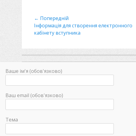
з
д
Навігація
← Попередній
і
л
Минулий
Інформація для створення електронного
записів
и
пост
кабінету вступника
Ваше ім'я (обов'язково)
Ваш email (обов'язково)
Тема