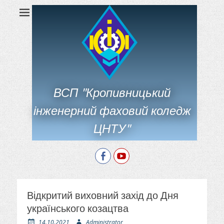
ВСП "Кропивницький
інженерний фаховий коледж
ЦНТУ"
Facebook
YouTube
Відкритий виховний захід до Дня
українського козацтва
О
А
14.10.2021
Administrator