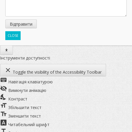
CLOSE
Інструменти доступності
close
Toggle the visibility of the Accessibility Toolbar
keyboard
Навігація клавіатурою
visibility_off
Вимкнути анімацію
nights_stay
Контраст
format_size
Збільшити текст
text_fields
Зменшити текст
font_download
Читабельний шрифт
title