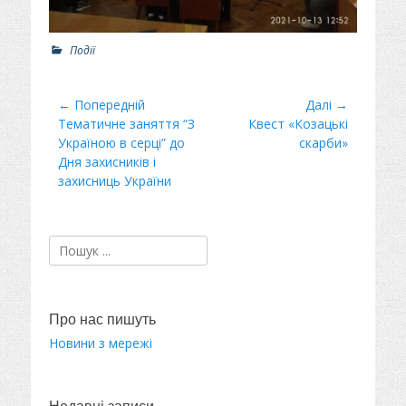
Р
Події
о
з
д
Навігація
← Попередній
Далі →
і
Минулий
Тематичне заняття “З
Наступний
Квест «Козацькі
записів
л
пост
Україною в серці” до
пост:
скарби»
и
Дня захисників і
захисниць України
Пошук:
Про нас пишуть
Новини з мережі