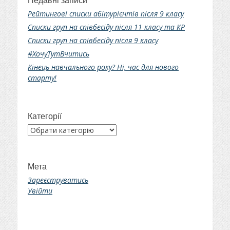
Недавні записи
Рейтингові списки абітурієнтів після 9 класу
Списки груп на співбесіду після 11 класу та КР
Списки груп на співбесіду після 9 класу
#ХочуТутВчитись
Кінець навчального року? Ні, час для нового
старту!
Категорії
Категорії
Мета
Зареєструватись
Увійти