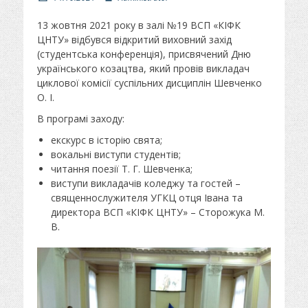
п
в
у
т
13 жовтня 2021 року в залі №19 ВСП «КІФК
б
о
ЦНТУ» відбувся відкритий виховний захід
л
р
(студентська конференція), присвячений Дню
і
українського козацтва, який провів викладач
к
циклової комісії суспільних дисциплін Шевченко
о
в
О. І.
а
В програмі заходу:
н
о
екскурс в історію свята;
вокальні виступи студентів;
читання поезії Т. Г. Шевченка;
виступи викладачів коледжу та гостей –
священнослужителя УГКЦ отця Івана та
директора ВСП «КІФК ЦНТУ» – Сторожука М.
В.