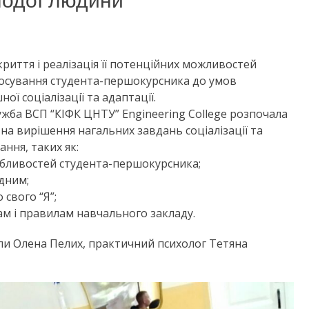
лодої людини
риття і реалізація її потенційних можливостей
тосування студента-першокурсника до умов
ої соціалізації та адаптації.
ужба ВСП “КІФК ЦНТУ” Engineering College розпочала
на вирішення нагальних завдань соціалізації та
ння, таких як:
обливостей студента-першокурсника;
дним;
свого “Я”;
ам і правилам навчального закладу.
упи Олена Пелих, практичний психолог Тетяна