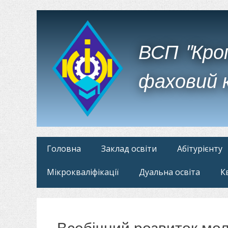
ВСП "Кро
фаховий 
Головне
Перейти
Головна
Заклад освіти
Абітурієнту
до
меню
Мікрокваліфікації
Дуальна освіта
К