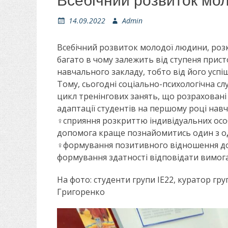
Всебічний розвиток мо
О
14.09.2022
А
Admin
п
в
у
т
Всебічний розвиток молодої людини, розк
б
о
багато в чому залежить від ступеня прис
л
р
навчального закладу, тобто від його успішн
і
Тому, сьогодні соціально-психологічна сл
к
о
цикл тренінгових занять, що розраховані 
в
адаптації студентів на першому році навча
а
‍♀️сприяння розкриттю індивідуальних ос
н
‍‍допомога краще познайомитись один з о
о
‍♀️формування позитивного відношення до 
‍формування здатності відповідати вимог
На фото: студенти групи ІЕ22, куратор гр
Григоренко