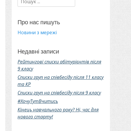
Про нас пишуть
Новини з мережі
Недавні записи
Рейтингові списки абітурієнтів після
9 класу
Списки груп на співбесіду після 11 класу
та КР
Списки груп на співбесіду після 9 класу
#ХочуТутВчитись
Кінець навчального року? Ні, час для
нового старту!