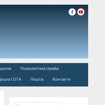
Facebook
YouTube
 школа
Психологічна служба
рська СОТА
Пошта
Контакти
Search
Пошук: