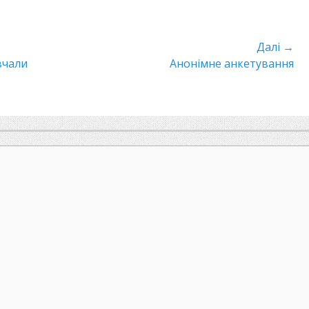
Далі →
вчали
Наступний
Анонімне анкетування
пост: