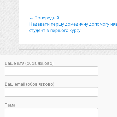
о
з
д
Навігація
← Попередній
і
л
Минулий
Надавати першу домедичну допомогу на
записів
и
пост
студентів першого курсу
Ваше ім'я (обов'язково)
Ваш email (обов'язково)
Тема