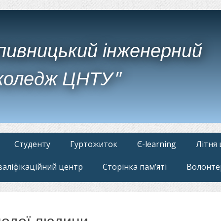
пивницький інженерний
коледж ЦНТУ"
Студенту
Гуртожиток
Є-learning
Літня
валіфікаційний центр
Сторінка пам’яті
Волонте