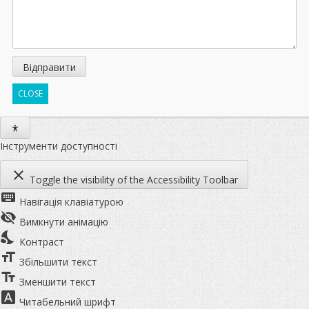
CLOSE
Інструменти доступності
close
Toggle the visibility of the Accessibility Toolbar
keyboard
Навігація клавіатурою
visibility_off
Вимкнути анімацію
nights_stay
Контраст
format_size
Збільшити текст
text_fields
Зменшити текст
font_download
Читабельний шрифт