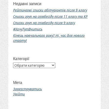
Недавні записи
Рейтингові списки абітурієнтів після 9 класу
Списки груп на співбесіду після 11 класу та КР
Списки груп на співбесіду після 9 класу
#ХочуТутВчитись
Кінець навчального року? Ні, час для нового
старту!
Категорії
Категорії
Мета
Зареєструватись
Увійти