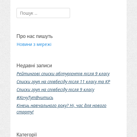
Пошук:
Про нас пишуть
Новини з мережі
Недавні записи
Рейтингові списки абітурієнтів після 9 класу
Списки груп на співбесіду після 11 класу та КР
Списки груп на співбесіду після 9 класу
#ХочуТутВчитись
Кінець навчального року? Ні, час для нового
старту!
Категорії