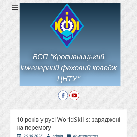
ВСП "Кропивницький
інженерний фаховий коледж
ЦНТУ"
Facebook
YouTube
10 років у русі WorldSkills: заряджені
на перемогу
О
А
26.06.2026
Admin
Коментувати