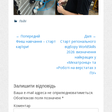
Р
Події
о
з
д
Навігація
← Попередній
Далі →
і
Минулий
Фініш навчання – старт
Наступний
Старт регіонального
записів
л
пост
карʼєри!
пост:
відбору WorldSkills
и
2026: визначення
найкращих у
«Мехатроніці» та
«Роботі на верстатах з
ПУ»
Залишити відповідь
Ваша e-mail адреса не оприлюднюватиметься.
Обов’язкові поля позначені
*
Коментар