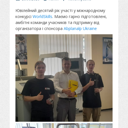
п
в
у
т
Ювілейний десятий рік участі у міжнародному
б
о
конкурсі
WorldSkills
. Маємо гарно підготовлені,
л
р
амбітні команди учасників та підтримку від
і
організатора і спонсора
Abplanalp Ukraine
к
о
в
а
н
о