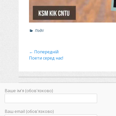
Р
Події
о
з
д
Навігація
← Попередній
і
л
Минулий
Поети серед нас!
записів
и
пост
Ваше ім'я (обов'язково)
Ваш email (обов'язково)