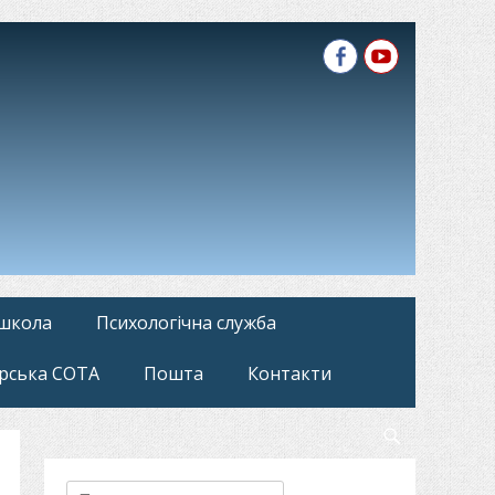
Facebook
YouTube
 школа
Психологічна служба
рська СОТА
Пошта
Контакти
Search
Пошук: