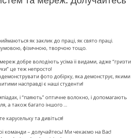
истем та мереж. Долучайтесь
иймаються як заклик до праці, як свято праці.
озумовою, фізичною, творчою тощо.
мереж добре володіють усіма її видами, адже “гризти
уки” це теж непросто!
демонструвати фото добірку, яка демонструє, якими
итими насправді є наші студенти!
лімпіадах, і “паяють” оптичне волокно, і допомагають
ля, а також багато іншого …
е карусельку та дивіться!
ої команди – долучайтесь! Ми чекаємо на Вас!