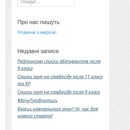
Про нас пишуть
Новини з мережі
Недавні записи
Рейтингові списки абітурієнтів після
9 класу
Списки груп на співбесіду після 11 класу
та КР
Списки груп на співбесіду після 9 класу
#ХочуТутВчитись
Кінець навчального року? Ні, час для
нового старту!