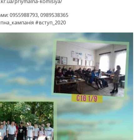
u.kr.ua/priymalna-komisiya/
ми: 0955988793, 0989538365
упна_кампанія #вступ_2020