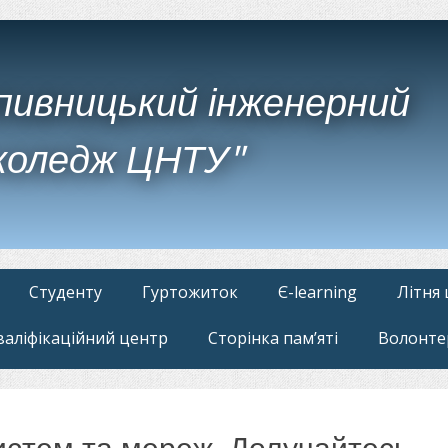
пивницький інженерний
коледж ЦНТУ"
Студенту
Гуртожиток
Є-learning
Літня
валіфікаційний центр
Сторінка пам’яті
Волонте