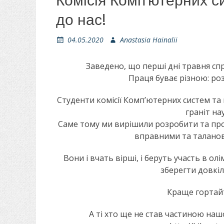
Комісія Комп’ютерних с
до нас!
О
04.05.2020
А
Anastasia Hainalii
п
в
у
т
Заведено, що перші дні травня спр
б
о
Праця буває різною: р
л
р
і
Студенти комісії Комп’ютерних систем та 
к
граніт на
о
Саме тому ми вирішили розробити та про
в
а
вправними та таланов
н
о
Вони і вчать вірші, і беруть участь в о
зберегти довкіл
Краще гортайт
А ті хто ще не став частиною наш