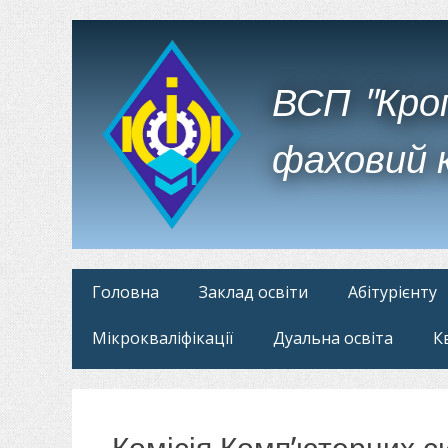
ВСП "Кро
фаховий 
Головне
Перейти
Головна
Заклад освіти
Абітурієнту
до
меню
Мікрокваліфікації
Дуальна освіта
К