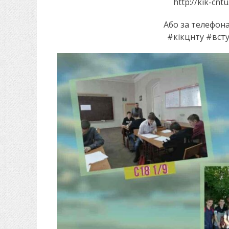
http://kik-cnt
Або за телефона
#кікцнту #вст