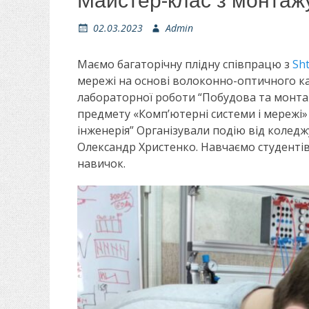
Майстер-клас з монтаж
О
02.03.2023
А
Admin
п
в
у
т
Маємо багаторічну плідну співпрацю з
Sh
б
о
мережі на основі волоконно-оптичного ка
л
р
лабораторної роботи “Побудова та монта
і
предмету «Комп’ютерні системи і мережі» 
к
о
інженерія” Організували подію від коледж
в
Олександр Христенко. Навчаємо студенті
а
навичок.
н
о