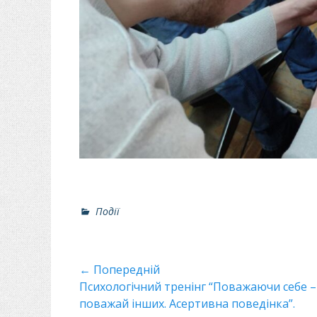
Р
Події
о
з
д
Навігація
← Попередній
і
л
Минулий
Психологічний тренінг “Поважаючи себе –
записів
и
пост
поважай інших. Асертивна поведінка”.