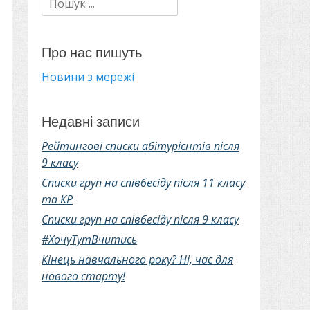
Про нас пишуть
Новини з мережі
Недавні записи
Рейтингові списки абітурієнтів після
9 класу
Списки груп на співбесіду після 11 класу
та КР
Списки груп на співбесіду після 9 класу
#ХочуТутВчитись
Кінець навчального року? Ні, час для
нового старту!