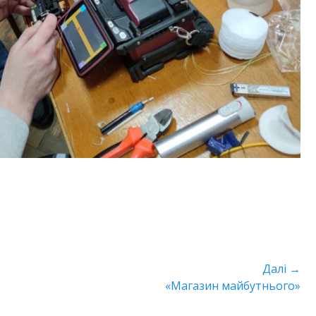
Далі →
Наступний
«Магазин майбутнього»
пост: