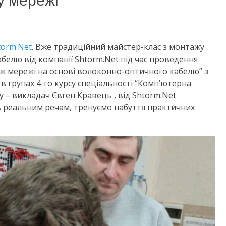
у мережі
torm.Net
. Вже традиційний майстер-клас з монтажу
белю від компанії Shtorm.Net під час проведення
ж мережі на основі волоконно-оптичного кабелю” з
в групах 4-го курсу спеціальності “Комп’ютерна
у – викладач Євген Кравець , від Shtorm.Net
в реальним речам, тренуємо набуття практичних