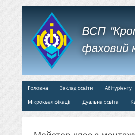
ВСП "Кро
фаховий 
Головне
Перейти
Головна
Заклад освіти
Абітурієнту
до
меню
Мікрокваліфікації
Дуальна освіта
К