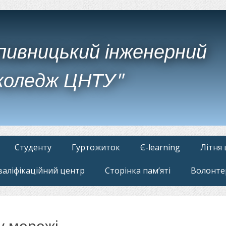
пивницький інженерний
коледж ЦНТУ"
Студенту
Гуртожиток
Є-learning
Літня
валіфікаційний центр
Сторінка пам’яті
Волонте