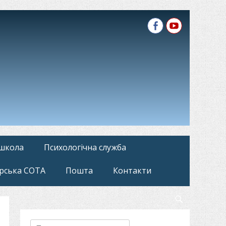
Facebook
YouTube
 школа
Психологічна служба
рська СОТА
Пошта
Контакти
Search
Пошук: