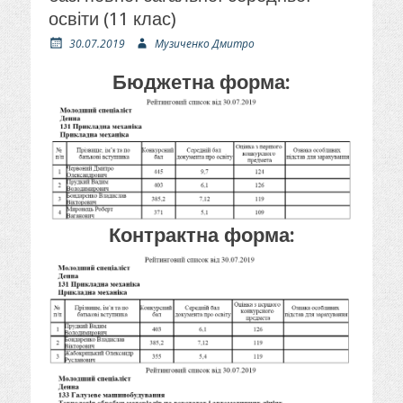
освіти (11 клас)
О
А
30.07.2019
Музиченко Дмитро
п
в
у
т
Бюджетна форма:
б
о
л
р
і
к
о
в
а
н
о
Контрактна форма: