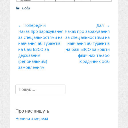
Р
Події
о
з
д
Навігація
← Попередній
Далі →
і
Минулий
Наказ про зарахування
Наступний
Наказ про зарахування
записів
л
пост
за спеціальностями на
пост:
за спеціальностями на
и
навчання абітурієнтів
навчання абітурієнтів
на базі БЗСО за
на базі БЗСО за кошти
державним
фізичних та/або
(регіональним)
юридичних осіб
замовленням
Пошук:
Про нас пишуть
Новини з мережі