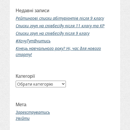
Недавні записи
Рейтингові списки абітурієнтів після 9 класу
Списки груп на співбесіду після 11 класу та КР
Списки груп на співбесіду після 9 класу
#ХочуТутВчитись
Кінець навчального року? Ні, час для нового
старту!
Категорії
Категорії
Мета
Зареєструватись
Увійти