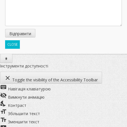
CLOSE
Інструменти доступності
close
Toggle the visibility of the Accessibility Toolbar
keyboard
Навігація клавіатурою
visibility_off
Вимкнути анімацію
nights_stay
Контраст
format_size
Збільшити текст
text_fields
Зменшити текст